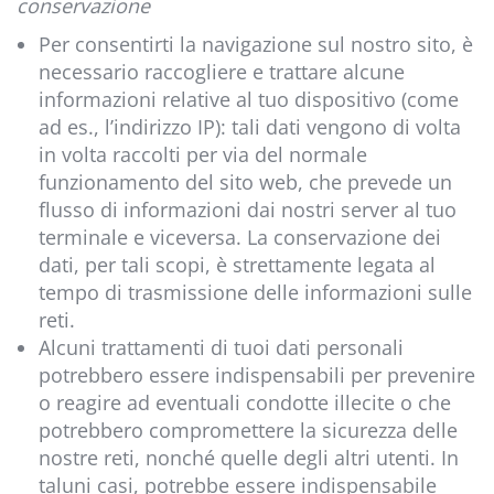
conservazione
Per consentirti la navigazione sul nostro sito, è
necessario raccogliere e trattare alcune
informazioni relative al tuo dispositivo (come
ad es., l’indirizzo IP): tali dati vengono di volta
in volta raccolti per via del normale
funzionamento del sito web, che prevede un
flusso di informazioni dai nostri server al tuo
terminale e viceversa. La conservazione dei
dati, per tali scopi, è strettamente legata al
tempo di trasmissione delle informazioni sulle
reti.
Alcuni trattamenti di tuoi dati personali
potrebbero essere indispensabili per prevenire
o reagire ad eventuali condotte illecite o che
potrebbero compromettere la sicurezza delle
nostre reti, nonché quelle degli altri utenti. In
taluni casi, potrebbe essere indispensabile