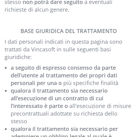
stesso
non potrà dare seguito
a eventuali
richieste di alcun genere.
BASE GIURIDICA DEL TRATTAMENTO
I dati personali indicati in questa pagina sono
trattati da Vincasoft in sulle seguenti basi
giuridiche:
a seguito di espresso consenso da parte
dell’utente al trattamento dei propri dati
personali per una o
più specifiche finalità
qualora il trattamento sia necessario
all’esecuzione di un contratto di cui
l’interessato è parte o
all’esecuzione di misure
precontrattuali adottate su richiesta dello
stesso
qualora il trattamento sia necessario per
adempiere un obbligo legale al quale è