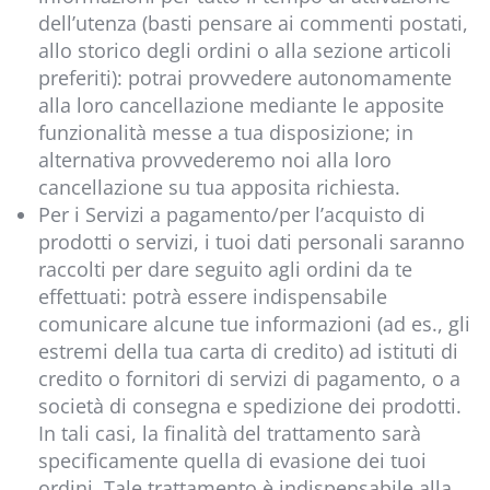
dell’utenza (basti pensare ai commenti postati,
allo storico degli ordini o alla sezione articoli
preferiti): potrai provvedere autonomamente
alla loro cancellazione mediante le apposite
funzionalità messe a tua disposizione; in
alternativa provvederemo noi alla loro
cancellazione su tua apposita richiesta.
Per i Servizi a pagamento/per l’acquisto di
prodotti o servizi, i tuoi dati personali saranno
raccolti per dare seguito agli ordini da te
effettuati: potrà essere indispensabile
comunicare alcune tue informazioni (ad es., gli
estremi della tua carta di credito) ad istituti di
credito o fornitori di servizi di pagamento, o a
società di consegna e spedizione dei prodotti.
In tali casi, la finalità del trattamento sarà
specificamente quella di evasione dei tuoi
ordini. Tale trattamento è indispensabile alla