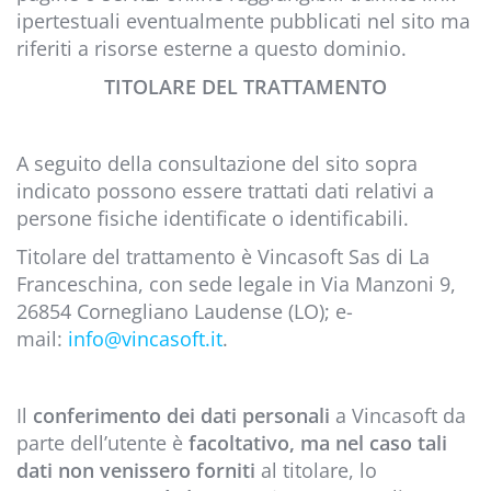
ipertestuali eventualmente pubblicati nel sito ma
riferiti a risorse esterne a questo dominio.
TITOLARE DEL TRATTAMENTO
A seguito della consultazione del sito sopra
indicato possono essere trattati dati relativi a
persone fisiche identificate o identificabili.
Titolare del trattamento è Vincasoft Sas di La
Franceschina, con sede legale in Via Manzoni 9,
26854 Cornegliano Laudense (LO); e-
mail:
info@vincasoft.it
.
Il
conferimento dei dati personali
a Vincasoft da
parte dell’utente è
facoltativo, ma nel caso tali
dati non venissero forniti
al titolare, lo