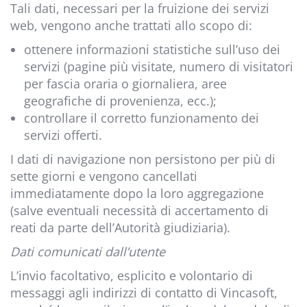
Tali dati, necessari per la fruizione dei servizi
web, vengono anche trattati allo scopo di:
ottenere informazioni statistiche sull’uso dei
servizi (pagine più visitate, numero di visitatori
per fascia oraria o giornaliera, aree
geografiche di provenienza, ecc.);
controllare il corretto funzionamento dei
servizi offerti.
I dati di navigazione non persistono per più di
sette giorni e vengono cancellati
immediatamente dopo la loro aggregazione
(salve eventuali necessità di accertamento di
reati da parte dell’Autorità giudiziaria).
Dati comunicati dall’utente
L’invio facoltativo, esplicito e volontario di
messaggi agli indirizzi di contatto di Vincasoft,