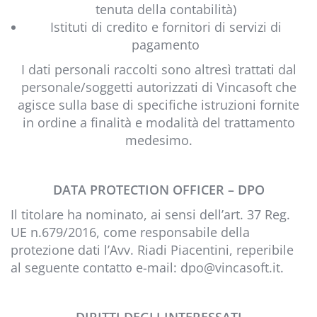
tenuta della contabilità)
Istituti di credito e fornitori di servizi di
pagamento
I dati personali raccolti sono altresì trattati dal
personale/soggetti autorizzati di Vincasoft che
agisce sulla base di specifiche istruzioni fornite
in ordine a finalità e modalità del trattamento
medesimo.
DATA PROTECTION OFFICER – DPO
Il titolare ha nominato, ai sensi dell’art. 37 Reg.
UE n.679/2016, come responsabile della
protezione dati l’Avv. Riadi Piacentini, reperibile
al seguente contatto e-mail: dpo@vincasoft.it.
DIRITTI DEGLI INTERESSATI