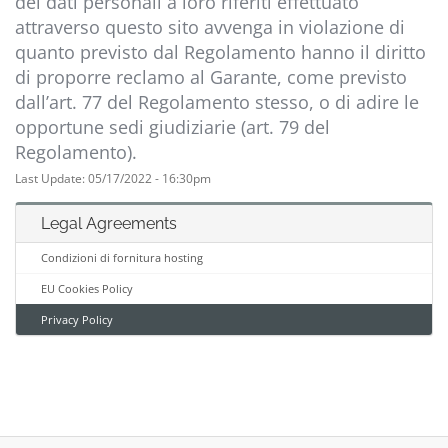
dei dati personali a loro riferiti effettuato
attraverso questo sito avvenga in violazione di
quanto previsto dal Regolamento hanno il diritto
di proporre reclamo al Garante, come previsto
dall’art. 77 del Regolamento stesso, o di adire le
opportune sedi giudiziarie (art. 79 del
Regolamento).
Last Update: 05/17/2022 - 16:30pm
Legal Agreements
Condizioni di fornitura hosting
EU Cookies Policy
Privacy Policy