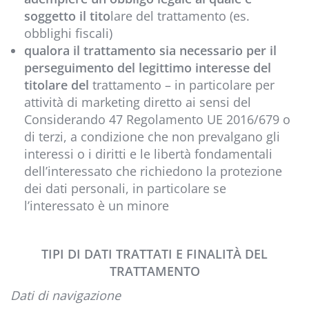
soggetto il tito
lare del trattamento (es.
obblighi fiscali)
qualora il trattamento sia necessario per il
perseguimento del legittimo interesse del
titolare del
trattamento – in particolare per
attività di marketing diretto ai sensi del
Considerando 47 Regolamento UE 2016/679 o
di terzi, a condizione che non prevalgano gli
interessi o i diritti e le libertà fondamentali
dell’interessato che richiedono la protezione
dei dati personali, in particolare se
l’interessato è un minore
TIPI DI DATI TRATTATI E FINALITÀ DEL
TRATTAMENTO
Dati di navigazione